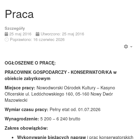
Praca
Szczegóły
25 maj 2016
Utworzono: 25 maj 2016
Poprawiono: 16 czerwiec 2026
Emp
OGŁOSZENIE O PRACĘ:
PRACOWNIK GOSPODARCZY - KONSERWATOR/KA w
obiekcie zabytkowym
Miejsce pracy:
Nowodworski Ośrodek Kultury – Kasyno
Oficerskie ul. Ledóchowskiego 160, 05-160 Nowy Dwór
Mazowiecki
Wymiar czasu pracy:
Pełny etat od. 01.07.2026
Wynagrodzenie:
5 200 – 6 240 brutto
Zakres obowiązków:
Wykonywanie bieżących napraw
i prac konserwatorskich