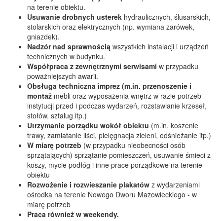
na terenie obiektu.
Usuwanie drobnych usterek
hydraulicznych, ślusarskich,
stolarskich oraz elektrycznych (np. wymiana żarówek,
gniazdek).
Nadzór nad sprawnością
wszystkich instalacji i urządzeń
technicznych w budynku.
Współpraca z zewnętrznymi serwisami
w przypadku
poważniejszych awarii.
Obsługa techniczna imprez (m.in. przenoszenie i
montaż
mebli oraz wyposażenia wnętrz w razie potrzeb
instytucji przed i podczas wydarzeń, rozstawianie krzeseł,
stołów, sztalug itp.)
Utrzymanie porządku wokół obiektu
(m.in. koszenie
trawy, zamiatanie liści, pielęgnacja zieleni, odśnieżanie itp.)
W miarę potrzeb
(w przypadku nieobecności osób
sprzątających) sprzątanie pomieszczeń, usuwanie śmieci z
koszy, mycie podłóg i inne prace porządkowe na terenie
obiektu
Rozwożenie i rozwieszanie plakatów
z wydarzeniami
ośrodka na terenie Nowego Dworu Mazowieckiego - w
miarę potrzeb
Praca również w weekendy.