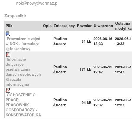
nok@nowydwormaz.pl
Załączniki:
Ostatnia
Plik
Opis
Załączający
Rozmiar
Utworzono
modyfika
Prowadzenie zajęć
Paulina
2026-06-16
2026-06-1
31 kB
w NOK - formularz
Łucarz
13:33
13:33
zgłoszeniowy
Informacje
dotyczące
Paulina
2026-06-12
2026-06-1
przetwarzania
171 kB
Łucarz
12:47
12:47
danych osobowych
Klauzula
informacyjna
OGŁOSZENIE O
PRACĘ:
Paulina
2026-06-12
2026-06-1
94 kB
PRACOWNIK
Łucarz
12:37
12:37
GOSPODARCZY -
KONSERWATOR/KA