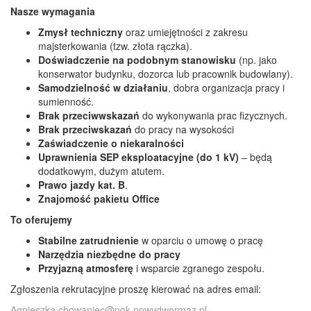
Nasze wymagania
Zmysł techniczny
oraz umiejętności z zakresu
majsterkowania (tzw. złota rączka).
Doświadczenie na podobnym stanowisku
(np. jako
konserwator budynku, dozorca lub pracownik budowlany).
Samodzielność w działaniu
, dobra organizacja pracy i
sumienność.
Brak przeciwwskazań
do wykonywania prac fizycznych.
Brak przeciwskazań
do pracy na wysokości
Zaświadczenie o niekaralności
Uprawnienia SEP eksploatacyjne (do 1 kV)
– będą
dodatkowym, dużym atutem.
Prawo jazdy kat. B
.
Znajomość pakietu Office
To oferujemy
Stabilne zatrudnienie
w oparciu o umowę o pracę
Narzędzia niezbędne do pracy
Przyjazną atmosferę
i wsparcie zgranego zespołu.
Zgłoszenia rekrutacyjne proszę kierować na adres email:
Agnieszka.chowaniec@nok.nowydwormaz.pl